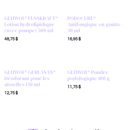
GEHWOL® FUSSKRAFT®
PODOCURE®
POPULAIRE!
Lotion hydrolipidique
Antifongique en goutte -
(avec pompe) 500 ml
30 ml
48,75
$
16,95
$
GEHWOL® GERLASAN®
GEHWOL® Poudre
Déodorant pour les
podologique 100 g
aisselles 150 ml
11,75
$
12,75
$