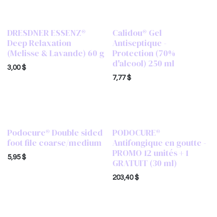
DRESDNER ESSENZ®
Calidou® Gel
Deep Relaxation
Antiseptique -
(Melisse & Lavande) 60 g
Protection (70%
d'alcool) 250 ml
3,00
$
7,77
$
Podocure® Double sided
PODOCURE®
foot file coarse/medium
Antifongique en goutte -
PROMO 12 unités + 1
5,95
$
GRATUIT (30 ml)
203,40
$