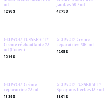
ml
jambes 500 ml
12,98
$
47,75
$
GEHWOL® FUSSKRAFT®
GEHWOL® Crème
Crème réchauffante 75
réparatrice 500 ml
ml (Rouge)
42,68
$
12,14
$
GEHWOL® Crème
GEHWOL® FUSSKRAFT®
réparatrice 75 ml
Spray aux herbes 150 ml
13,39
$
11,61
$