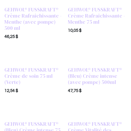
GEHWOL® FUSSKRAFT®
GEHWOL® FUSSKRAFT®
Crème Rafraîchissante -
Crème Rafraîchissante -
Menthe (avec pompe)
Menthe 75 ml
500 ml
10,05
$
46,25
$
GEHWOL® FUSSKRAFT®
GEHWOL® FUSSKRAFT®
Crème de soin 75 ml
(Bleu) Crème intense
(Verte)
(avec pompe) 500ml
12,54
$
47,75
$
GEHWOL® FUSSKRAFT®
GEHWOL® FUSSKRAFT®
(Bleu) Crème intense 75
Crème Vitalité des