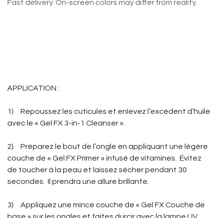
Fast delivery. On-screen colors may differ from reality.
APPLICATION :
1)
Repoussez les cuticules et enlevez l’excédent d’huile
avec le « Gel FX 3-in-1 Cleanser ».
2)
Préparez le bout de l’ongle en appliquant une légère
couche de « Gel FX Primer » infusé de vitamines. Évitez
de toucher à la peau et laissez sécher pendant 30
secondes. Il prendra une allure brillante.
3)
Appliquez une mince couche de « Gel FX Couche de
base » sur les ongles et faites durcir avec la lampe UV.