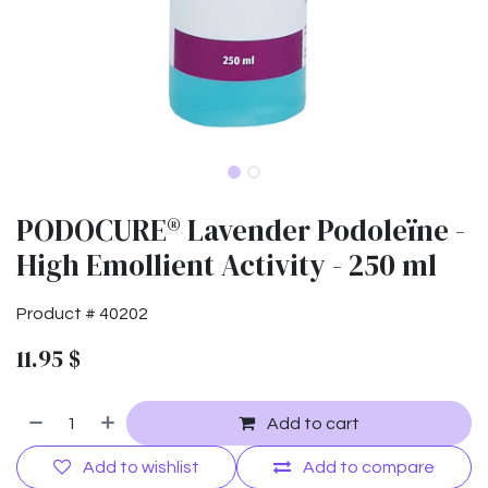
PODOCURE® Lavender Podoleïne -
High Emollient Activity - 250 ml
Product #
40202
11.95
$
Add to cart
Add to wishlist
Add to compare