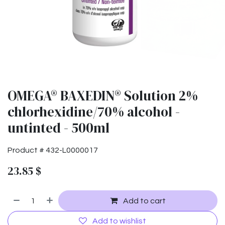
OMEGA® BAXEDIN® Solution 2%
chlorhexidine/70% alcohol -
untinted - 500ml
Product #
432-L0000017
23.85
$
Add to cart
Add to wishlist