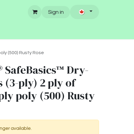
Sign in
oly (500) Rusty Rose
 SafeBasics™ Dry-
 (3-ply) 2 ply of
 ply poly (500) Rusty
onger available.