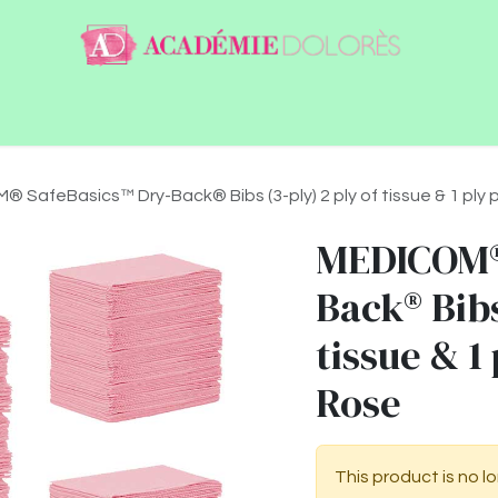
ntact
Jobs
 SafeBasics™ Dry-Back® Bibs (3-ply) 2 ply of tissue & 1 ply p
MEDICOM®
Back® Bibs
tissue & 1
Rose
This product is no l