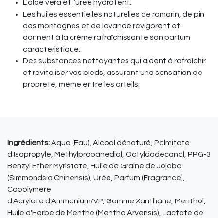
L’aloe vera et l’urée hydratent.
Les huiles essentielles naturelles de romarin, de pin
des montagnes et de lavande revigorent et
donnent à la crème rafraîchissante son parfum
caractéristique.​
Des substances nettoyantes qui aident à rafraîchir
et revitaliser vos pieds, assurant une sensation de
propreté, même entre les orteils.​
Ingrédients:
Aqua (Eau), Alcool dénaturé, Palmitate
d'Isopropyle, Méthylpropanediol, Octyldodécanol, PPG-3
Benzyl Ether Myristate, Huile de Graine de Jojoba
(Simmondsia Chinensis), Urée, Parfum (Fragrance),
Copolymère
d'Acrylate d'Ammonium/VP, Gomme Xanthane, Menthol,
Huile d'Herbe de Menthe (Mentha Arvensis), Lactate de