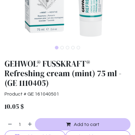
GEHWOL® FUSSKRAFT®
Refreshing cream (mint) 75 ml -
(GE 1110405)
Product #
GE 161040501
10.05
$
Add to cart