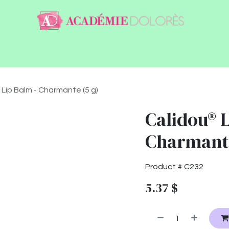
ntact
Jobs
Lip Balm - Charmante (5 g)
Calidou® L
Charmante
Product #
C232
5.37
$