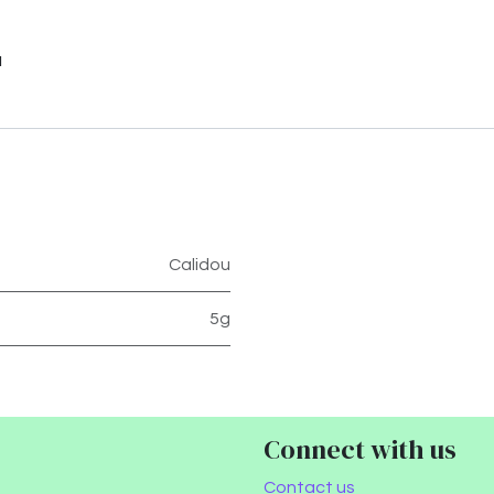
u
Calidou
5g
Connect with us
Contact us