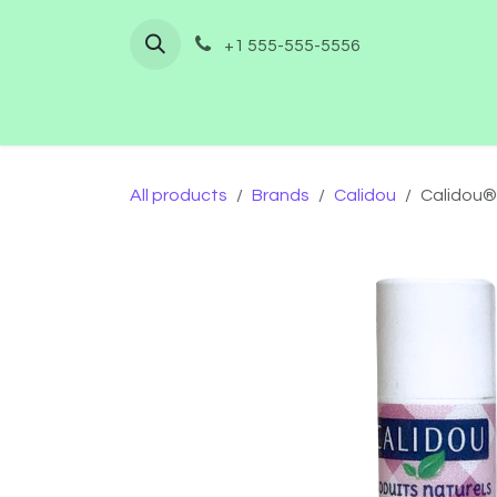
Skip to Content
+1 555-555-5556
Home
Shop
Furnishing
Co
All products
Brands
Calidou
Calidou® 