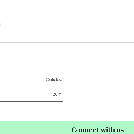
u
Calidou
120ml
Connect with us