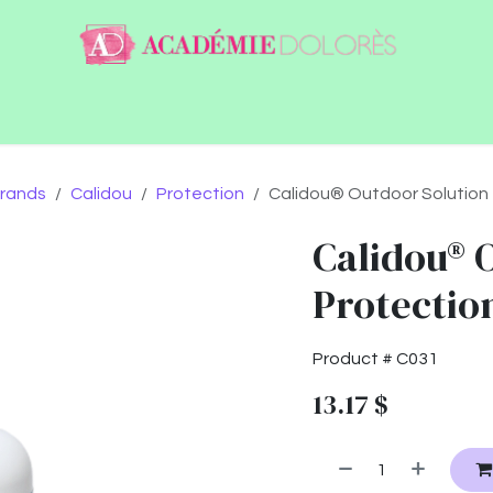
ntact
Jobs
rands
Calidou
Protection
Calidou® Outdoor Solution -
Calidou® 
Protection
Product #
C031
13.17
$