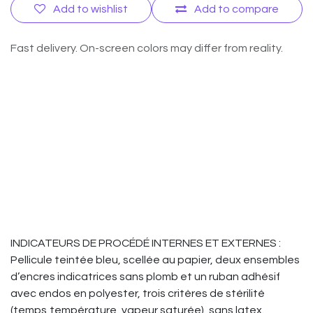
Add to wishlist
Add to compare
Fast delivery. On-screen colors may differ from reality.
INDICATEURS DE PROCÉDÉ INTERNES ET EXTERNES :
Pellicule teintée bleu, scellée au papier, deux ensembles
d’encres indicatrices sans plomb et un ruban adhésif
avec endos en polyester, trois critères de stérilité
(temps,température, vapeur saturée), sans latex.