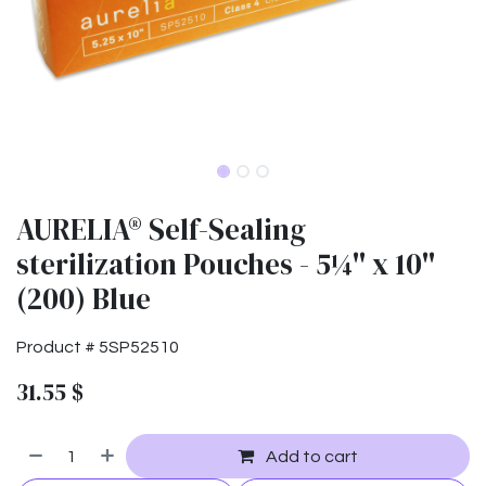
AURELIA® Self-Sealing
sterilization Pouches - 5¼'' x 10''
(200) Blue
Product #
5SP52510
31.55
$
Add to cart