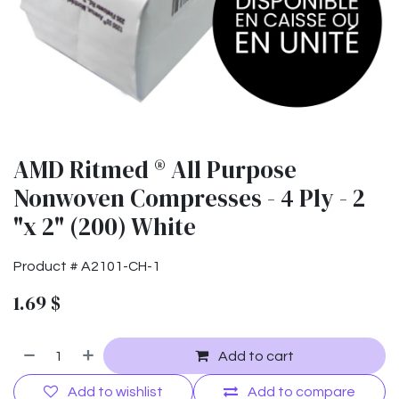
AMD Ritmed ® All Purpose
Nonwoven Compresses - 4 Ply - 2
"x 2" (200) White
Product #
A2101-CH-1
1.69
$
Add to cart
Add to wishlist
Add to compare