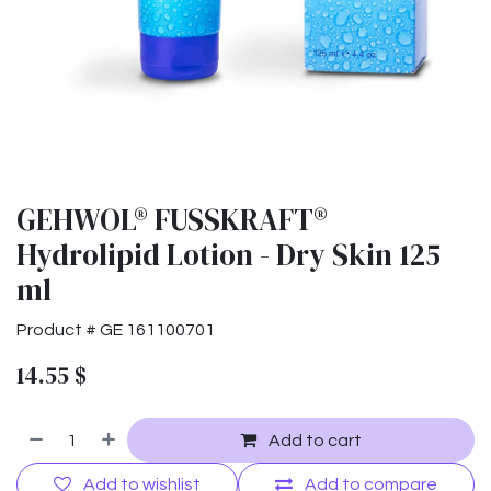
GEHWOL® FUSSKRAFT®
Hydrolipid Lotion - Dry Skin 125
ml
Product #
GE 161100701
14.55
$
Add to cart
Add to wishlist
Add to compare