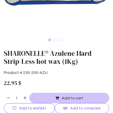
SHARONELLE® Azulene Hard
Strip-Less hot wax (1Kg)
Product #
230-250-AZU
22.95
$
Add to cart
Add to wishlist
Add to compare